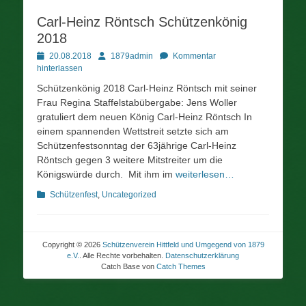
Carl-Heinz Röntsch Schützenkönig
2018
Posted
Autor
20.08.2018
1879admin
Kommentar
on
hinterlassen
Schützenkönig 2018 Carl-Heinz Röntsch mit seiner
Frau Regina Staffelstabübergabe: Jens Woller
gratuliert dem neuen König Carl-Heinz Röntsch In
einem spannenden Wettstreit setzte sich am
Schützenfestsonntag der 63jährige Carl-Heinz
Röntsch gegen 3 weitere Mitstreiter um die
Königswürde durch. Mit ihm im
weiterlesen…
Kategorien
Schützenfest
,
Uncategorized
Copyright © 2026
Schützenverein Hittfeld und Umgegend von 1879
e.V.
. Alle Rechte vorbehalten.
Datenschutzerklärung
Catch Base von
Catch Themes