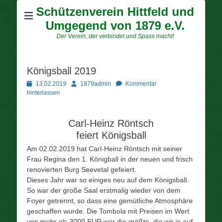
Schützenverein Hittfeld und
Umgegend von 1879 e.V.
Der Verein, der verbindet und Spass macht!
Königsball 2019
Posted
Autor
13.02.2019
1879admin
Kommentar
on
hinterlassen
Carl-Heinz Röntsch
feiert Königsball
Am 02.02.2019 hat Carl-Heinz Röntsch mit seiner
Frau Regina den 1. Königball in der neuen und frisch
renovierten Burg Seevetal gefeiert.
Dieses Jahr war so einiges neu auf dem Königsball.
So war der große Saal erstmalig wieder von dem
Foyer getrennt, so dass eine gemütliche Atmosphäre
geschaffen wurde. Die Tombola mit Preisen im Wert
von mehr als 3000 EUR war die größte, die wir je auf