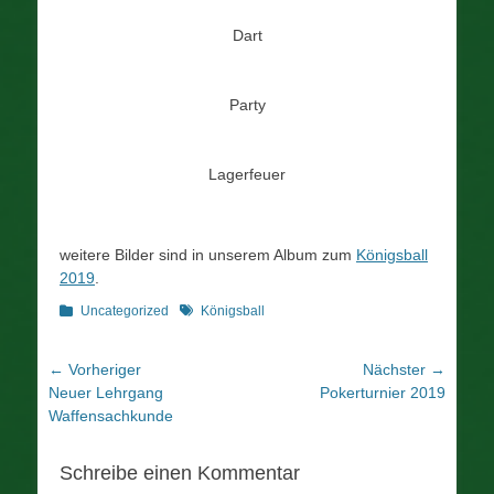
Dart
Party
Lagerfeuer
weitere Bilder sind in unserem Album zum
Königsball
2019
.
Kategorien
Schlagworte
Uncategorized
Königsball
Beitragsnavigation
← Vorheriger
Nächster →
Vorheriger
Nächster
Neuer Lehrgang
Pokerturnier 2019
Beitrag:
Beitrag:
Waffensachkunde
Schreibe einen Kommentar