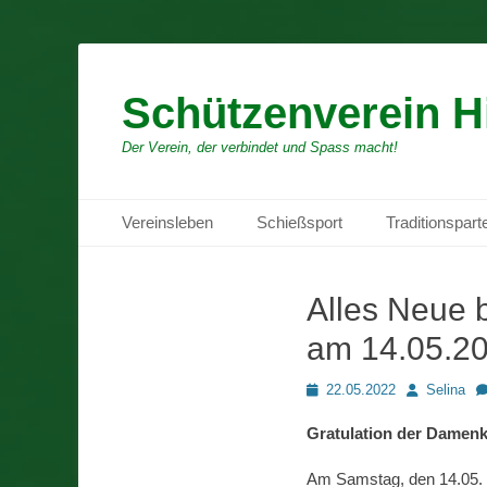
Schützenverein H
Der Verein, der verbindet und Spass macht!
Primäres Menü
Zum
Vereinsleben
Schießsport
Traditionspart
Inhalt
springen
Alles Neue b
am 14.05.2
Posted
Autor
22.05.2022
Selina
on
Gratulation der Damen
Am Samstag, den 14.05. 