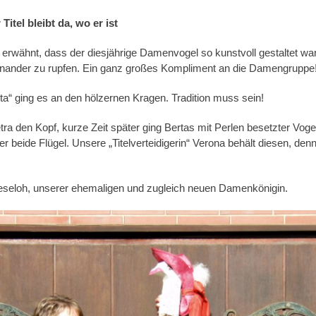
itel bleibt da, wo er ist
 erwähnt, dass der diesjährige Damenvogel so kunstvoll gestaltet war
inander zu rupfen. Ein ganz großes Kompliment an die Damengruppe
ta“ ging es an den hölzernen Kragen. Tradition muss sein!
etra den Kopf, kurze Zeit später ging Bertas mit Perlen besetzter Vo
her beide Flügel. Unsere „Titelverteidigerin“ Verona behält diesen, de
eseloh, unserer ehemaligen und zugleich neuen Damenkönigin.