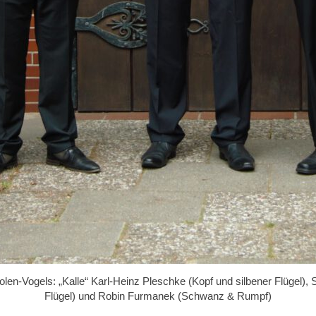
len-Vogels: „Kalle“ Karl-Heinz Pleschke (Kopf und silbener Flügel), 
Flügel) und Robin Furmanek (Schwanz & Rumpf)