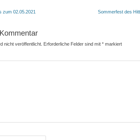
tion
Nächster
s zum 02.05.2021
Sommerfest des Hitt
Beitrag:
n Kommentar
 nicht veröffentlicht.
Erforderliche Felder sind mit
*
markiert