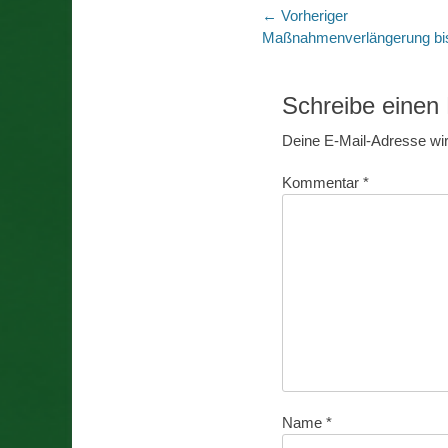
Beitragsnaviga
← Vorheriger
Vorheriger
Maßnahmenverlängerung bi
Beitrag:
Schreibe eine
Deine E-Mail-Adresse wird
Kommentar
*
Name
*