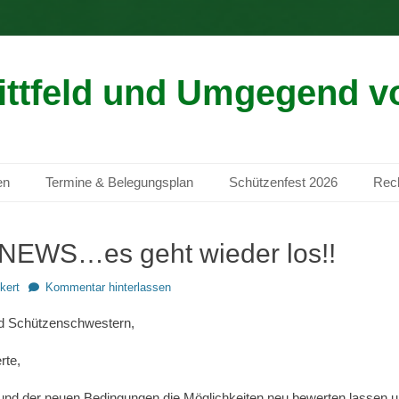
ittfeld und Umgegend vo
en
Termine & Belegungsplan
Schützenfest 2026
Rech
EWS…es geht wieder los!!
kert
Kommentar hinterlassen
d Schützenschwestern,
rte,
und der neuen Bedingungen die Möglichkeiten neu bewerten lassen u