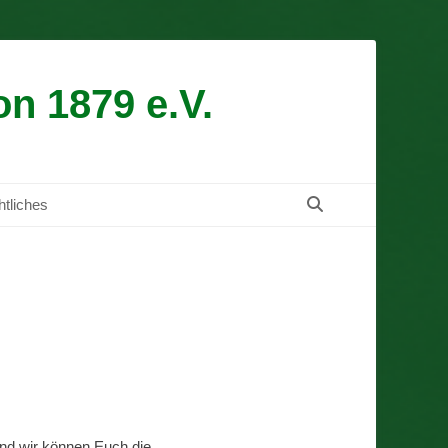
n 1879 e.V.
Suchen
tliches
nd wir können Euch die