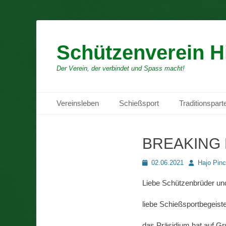
Schützenverein H
Der Verein, der verbindet und Spass macht!
Primäres Menü
Zum
Vereinsleben
Schießsport
Traditionspart
Inhalt
springen
BREAKING N
Posted
Autor
02.06.2021
Hajo Pinc
on
Liebe Schützenbrüder un
liebe Schießsportbegeiste
das Präsidium hat auf Gr