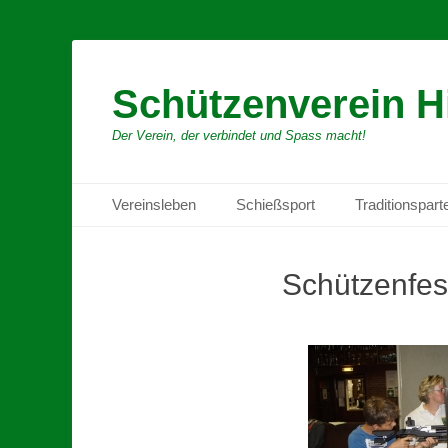
Schützenverein H
Der Verein, der verbindet und Spass macht!
Primäres Menü
Zum
Vereinsleben
Schießsport
Traditionspart
Inhalt
springen
Schützenfes