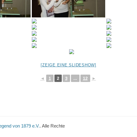
[ZEIGE EINE SLIDESHOW]
◄
1
2
3
...
12
►
egend von 1879 e.V.
. Alle Rechte